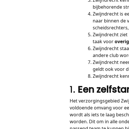
bijbehorende st
Zwijndrecht is e
naar binnen de v
scheidsrechters,
Zwijndrecht ziet
taak voor
overig
Zwijndrecht sta
andere club word
Zwijndrecht neem
geldt ook voor 
Zwijndrecht ken
1.
Een zelfst
Het verzorgingsgebied Zw
voldoende omvang voor een 
wordt als iets te laag besc
worden. Dit om in alle onde
passend team te kunnen b