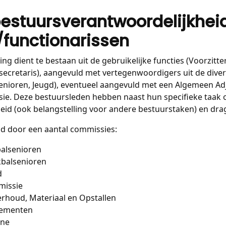
bestuursverantwoordelijkhei
functionarissen
g dient te bestaan uit de gebruikelijke functies (Voorzitter,
secretaris), aangevuld met vertegenwoordigers uit de div
enioren, Jeugd), eventueel aangevuld met een Algemeen Ad
ie. Deze bestuursleden hebben naast hun specifieke taak o
id (ook belangstelling voor andere bestuurstaken) en drag
d door een aantal commissies:
alsenioren
balsenioren
d
missie
houd, Materiaal en Opstallen
nementen
ine