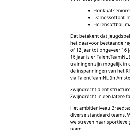
Honkbal seniore
Damessoftbal: m
Herensoftbal: ma
Dat betekent dat jeugdspele
het daarvoor bestaande reg
of 12 jaar tot ongeveer 16 ja
16 jaar is er TalentTeamNL 
trainingen zijn mogelijk in
de inspanningen van het RT
via TalentTeamNL (in Amst
Zwijndrecht dient structur
Zwijndrecht in een latere f
Het ambitieniveau Breedtesp
diverse standaard teams. W
we streven naar sportieve 
team.