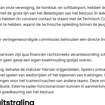
van onze vereniging, de honkbal- en softbalsport, hebben 
met de grote lijn van het Beleidsplan van het bestuur. In ied
 hebben (in constant contact te staan) met de Technisch 
n te hebben, waarin de technische opleiding binnen de jeu
uur vertegenwoordigde commissies behouden een directe li
narissen zijn qua financiën rechtstreeks verantwoording sc
n geen geval een eigen boekhouding (potje) voeren.
chtig, behalve de statutair hiervan vrijgestelden. Spelers on
et spelen van wedstrijden of het bijwonen van trainingen.
ngen voor het trainen/coachen van andere teams. Deze on
ributie. Externe kader-functionarissen kunnen in aanmerk
a goedkeuring van het bestuur.
itstraling