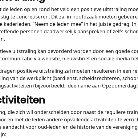
t de leden op en rond het veld een positieve uitstraling mo
astig te concretiseren. Dit zal in hoofdzaak moeten gebeure
de kaderleden. “Neem de leden mee” in het juiste gedrag. In
ffende personen daadwerkelijk aanspreken of zelfs schors
an.
itieve uitstraling kan bevorderd worden door een goede c
 communicatie via website, nieuwsbrief en sociale media be
dragen positieve uitstraling zal moeten resulteren in een re
ling van de werkplicht (bardienst, scheidsrechteren, sch
ngsactiviteiten (bijvoorbeeld: deelname aan Opzoomerdag)
tiviteiten
ng, die zich wil onderscheiden door naast de reguliere train
oor en met de leden andere opvallende activiteiten te verric
e aandacht voor oud-leden en de historie van de verenigin
jn: