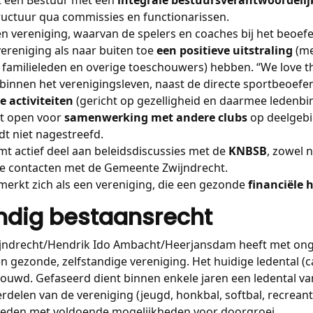
ructuur qua commissies en functionarissen.
en vereniging, waarvan de spelers en coaches bij het beoe
ereniging als naar buiten toe
een positieve uitstraling
(me
 familieleden en overige toeschouwers) hebben. “We love t
 binnen het verenigingsleven, naast de directe sportbeoefen
e activiteiten
(gericht op gezelligheid en daarmee ledenbi
at open voor
samenwerking met andere clubs
op deelgebi
t niet nagestreefd.
t actief deel aan beleidsdiscussies met de
KNBSB
, zowel n
de contacten met de Gemeente Zwijndrecht.
merkt zich als een vereniging, die een gezonde
financiële 
andig bestaansrecht
ijndrecht/Hendrik Ido Ambacht/Heerjansdam heeft met ong
gezonde, zelfstandige vereniging. Het huidige ledental (ca
houwd. Gefaseerd dient binnen enkele jaren een ledental van
rdelen van de vereniging (jeugd, honkbal, softbal, recreant
ieden met voldoende mogelijkheden voor doorgroei.