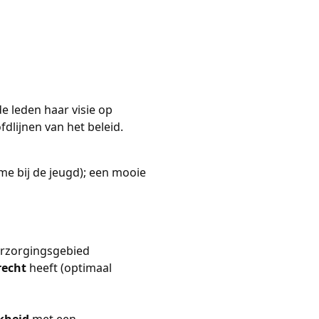
e leden haar visie op
dlijnen van het beleid.
ame bij de jeugd); een mooie
verzorgingsgebied
recht
heeft (optimaal
kheid
met een