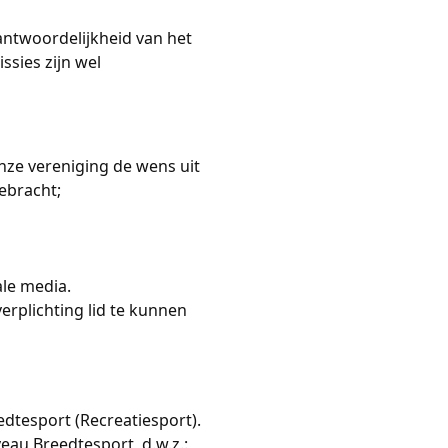
antwoordelijkheid van het
sies zijn wel
onze vereniging de wens uit
ebracht;
ale media.
rplichting lid te kunnen
tesport (Recreatiesport).
veau Breedtesport, d.w.z.: