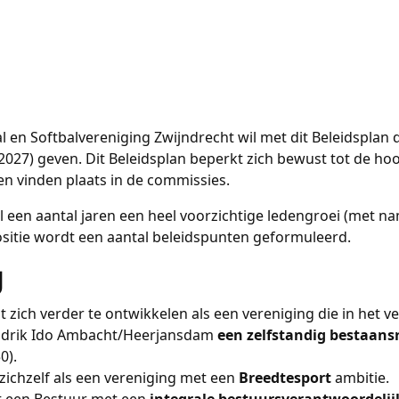
 en Softbalvereniging Zwijndrecht wil met dit Beleidsplan d
027) geven. Dit Beleidsplan beperkt zich bewust tot de hoof
en vinden plaats in de commissies.
al een aantal jaren een heel voorzichtige ledengroei (met n
sitie wordt een aantal beleidspunten geformuleerd.
g
t zich verder te ontwikkelen als een vereniging die in het 
ndrik Ido Ambacht/Heerjansdam
een zelfstandig bestaans
0).
 zichzelf als een vereniging met een
Breedtesport
ambitie.
t een Bestuur met een
integrale bestuursverantwoordelij