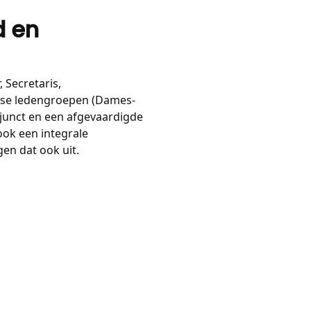
d en
 Secretaris,
erse ledengroepen (Dames-
junct en een afgevaardigde
ok een integrale
en dat ook uit.