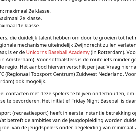
n: maximaal 2e klasse.
aximaal 2e klasse.
ximaal 1e klasse.
rs, die duidelijk talent hebben om door te groeien tot het 
ionale mechanisme uiteindelijk Zwijndrecht zullen verlate
ar, is er de
Unicorns Baseball Academy
(in Rotterdam). Voo
(in Amsterdam). Voor softbalsters is de route iets minder g
 de regio. Het aanbod hiervan verschilt per jaar. Vraag hier
C (Regionaal Topsport Centrum) Zuidwest Nederland. Voor 
erdam) ook mogelijk.
eel contacten met deze spelers te blijven onderhouden, om
ase te bevorderen. Het initiatief Friday Night Baseball is d
ort (recreatiesport) heeft in eerste instantie betrekking 
at betreft de ambities van de jeugdopleiding worden duidel
groei van de jeugdspelers onder begeleiding van minimaal 2