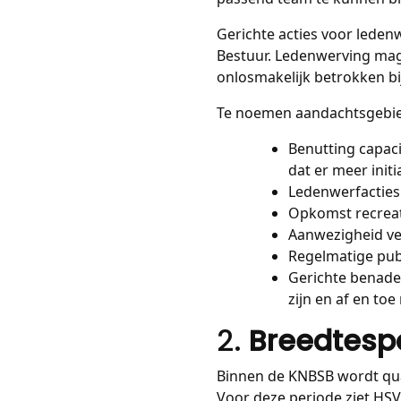
Gerichte acties voor leden
Bestuur. Ledenwerving mag 
onlosmakelijk betrokken bij
Te noemen aandachtsgebied
Benutting capaci
dat er meer ini
Ledenwerfacties
Opkomst recreati
Aanwezigheid ve
Regelmatige publ
Gerichte benader
zijn en af en to
2.
Breedtesp
Binnen de KNBSB wordt qua
Voor deze periode ziet HSV 