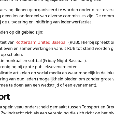
werving dienen georganiseerd te worden onder directe ver
geen los onderdeel van diverse commissies zijn. De commis
 de uitvoering en initiëring van ledenwerfacties.
en op dit gebied zijn:
teit van
Rotterdam United Baseball
(RUB). Hierbij spreekt 
tiatieven en samenwerkingen vanuit RUB tot stand worden g
 op scholen.
e-honkbal en softbal (Friday Night Baseball).
reniging bij grote publieksevenementen.
icatie artikelen op social media en waar mogelijk in de lok
ing van oud leden (mogelijkheid bieden om zonder grote ve
e mee te doen aan een wedstrijd of een evenement).
ort
 spelniveau onderscheid gemaakt tussen Topsport en Breed
Zwijndrecht zich als een vereniging die zich richt op het ni